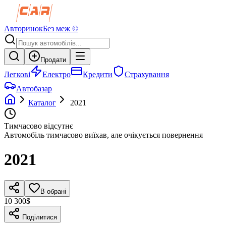
Авторинок
Без меж ©
Продати
Легкові
Електро
Кредити
Страхування
Автобазар
Каталог
2021
Тимчасово відсутнє
Автомобіль тимчасово виїхав, але очікується повернення
2021
В обрані
10 300$
Поділитися