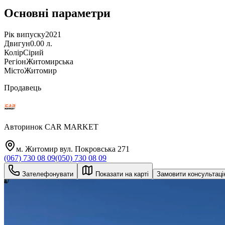
Основні параметри
Рік випуску
2021
Двигун
0.00 л.
Колір
Сірий
Регіон
Житомирська
Місто
Житомир
Продавець
Авторинок CAR MARKET
м. Житомир вул. Покровська 271
(067) 730 08 09
(050) 730 08 09
Зателефонувати
Показати на карті
Замовити консультац