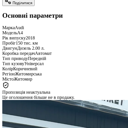
Поділитися
Основні параметри
Марка
Audi
Модель
A4
Рік випуску
2018
Пробіг
150 тис. км
Двигун
Дизель 2.00 л.
Коробка передач
Автомат
Тип приводу
Передній
Тип кузову
Універсал
Колір
Коричневий
Регіон
Житомирська
Місто
Житомир
Пропозиція неактуальна
Це оголошення більше не в продажу.