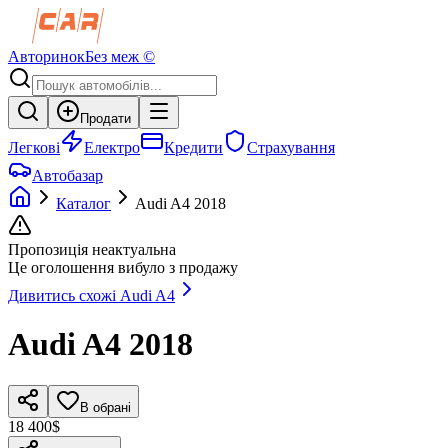
Авторинок
Без меж ©
Продати
Легкові
Електро
Кредити
Страхування
Автобазар
Каталог
Audi
A4
2018
Пропозиція неактуальна
Це оголошення вибуло з продажу
Дивитись схожі
Audi
A4
Audi
A4
2018
В обрані
18 400$