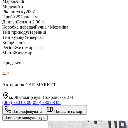
Марка
Audi
Модель
A6
Рік випуску
2007
Пробіг
297 тис. км
Двигун
Бензин 2.00 л.
Коробка передач
Ручна / Механіка
Тип приводу
Передній
Тип кузову
Універсал
Колір
Сірий
Регіон
Житомирська
Місто
Житомир
Продавець
Авторинок CAR MARKET
м. Житомир вул. Покровська 271
(067) 730 08 09
(050) 730 08 09
Зателефонувати
Показати на карті
Замовити консультацію