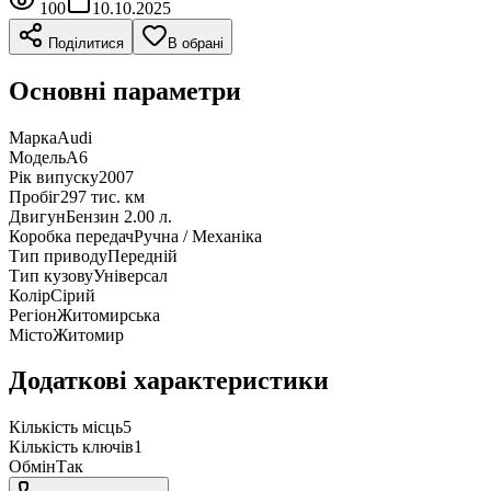
100
10.10.2025
Поділитися
В обрані
Основні параметри
Марка
Audi
Модель
A6
Рік випуску
2007
Пробіг
297 тис. км
Двигун
Бензин 2.00 л.
Коробка передач
Ручна / Механіка
Тип приводу
Передній
Тип кузову
Універсал
Колір
Сірий
Регіон
Житомирська
Місто
Житомир
Додаткові характеристики
Кількість місць
5
Кількість ключів
1
Обмін
Так