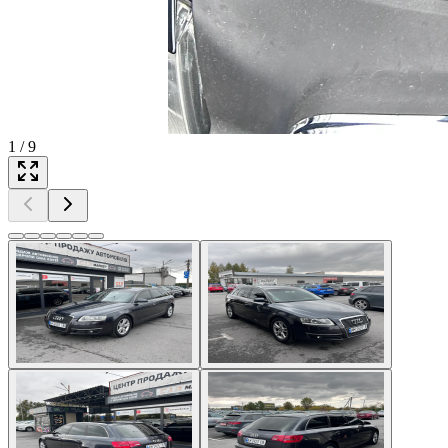
1
/
9