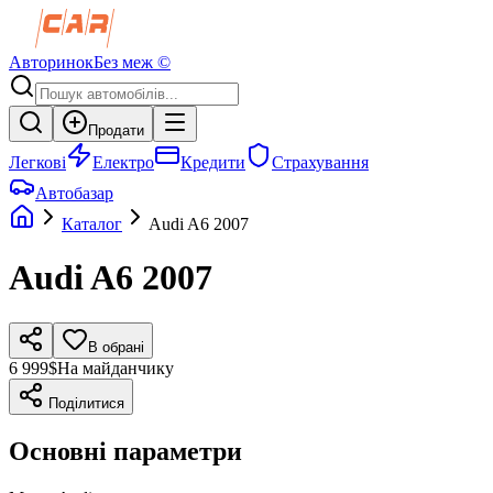
Авторинок
Без меж ©
Продати
Легкові
Електро
Кредити
Страхування
Автобазар
Каталог
Audi
A6
2007
Audi
A6
2007
В обрані
6 999$
На майданчику
Поділитися
Основні параметри