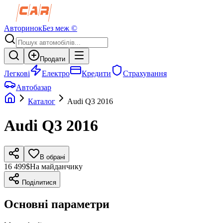
Авторинок
Без меж ©
Продати
Легкові
Електро
Кредити
Страхування
Автобазар
Каталог
Audi
Q3
2016
Audi
Q3
2016
В обрані
16 499$
На майданчику
Поділитися
Основні параметри