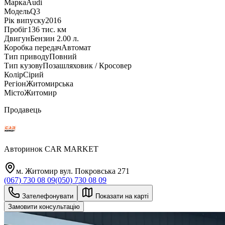
Марка
Audi
Модель
Q3
Рік випуску
2016
Пробіг
136 тис. км
Двигун
Бензин 2.00 л.
Коробка передач
Автомат
Тип приводу
Повний
Тип кузову
Позашляховик / Кросовер
Колір
Сірий
Регіон
Житомирська
Місто
Житомир
Продавець
Авторинок CAR MARKET
м. Житомир вул. Покровська 271
(067) 730 08 09
(050) 730 08 09
Зателефонувати
Показати на карті
Замовити консультацію