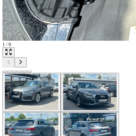
1
/
9