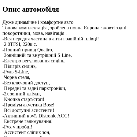
Опис автомобіля
Дуже динамічне і комфортне авто.
Топова комплектація , зроблена повна Європа : жовті задні
поворотники, мова, навігація .
-Вся передня частина в анти гравійній плівці!
-2.0TFSI, 220к.с.
-Повний привід Quattro,
-Зовнішній та внутрішній S-Line,
-Електро регулювання сидінь,
-Підігрів сидінь,
-Руль S-Line,
-Чорна стеля,
-Без ключовий доступ,
-Передні та задні парктроніки,
-2х зонний клімат,
-Кнопка старт/стоп!
-Преміум акустика Bose!
-Всі доступні асистенти!
-Активний круїз Distronic ACC!
-Екстрене гальмування!
-Рух у пробці!
-Ассистент сліпих зон,