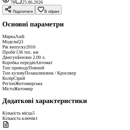
78
25.06.2026
Поділитися
В обрані
Основні параметри
Марка
Audi
Модель
Q3
Рік випуску
2016
Пробіг
136 тис. км
Двигун
Бензин 2.00 л.
Коробка передач
Автомат
Тип приводу
Повний
Тип кузову
Позашляховик / Кросовер
Колір
Сірий
Регіон
Житомирська
Місто
Житомир
Додаткові характеристики
Кількість місць
5
Кількість ключів
1