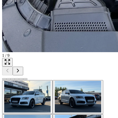
1
/
9