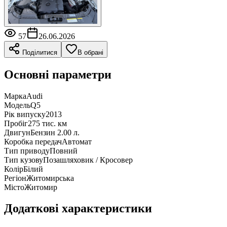
57
26.06.2026
Поділитися
В обрані
Основні параметри
Марка
Audi
Модель
Q5
Рік випуску
2013
Пробіг
275 тис. км
Двигун
Бензин 2.00 л.
Коробка передач
Автомат
Тип приводу
Повний
Тип кузову
Позашляховик / Кросовер
Колір
Білий
Регіон
Житомирська
Місто
Житомир
Додаткові характеристики