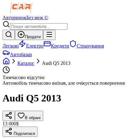
Авторинок
Без меж ©
Продати
Легкові
Електро
Кредити
Страхування
Автобазар
Каталог
Audi
Q5
2013
Тимчасово відсутнє
Автомобіль тимчасово виїхав, але очікується повернення
Audi
Q5
2013
В обрані
13 000$
Поділитися