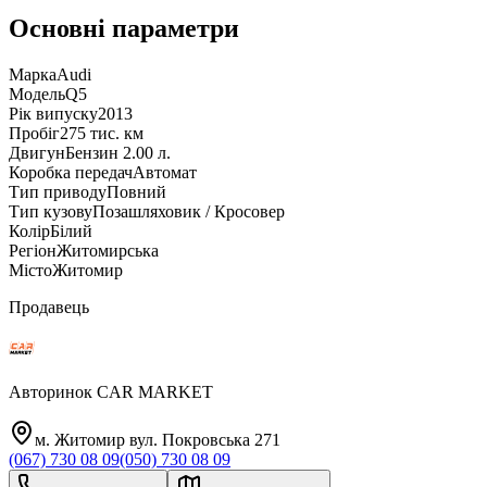
Основні параметри
Марка
Audi
Модель
Q5
Рік випуску
2013
Пробіг
275 тис. км
Двигун
Бензин 2.00 л.
Коробка передач
Автомат
Тип приводу
Повний
Тип кузову
Позашляховик / Кросовер
Колір
Білий
Регіон
Житомирська
Місто
Житомир
Продавець
Авторинок CAR MARKET
м. Житомир вул. Покровська 271
(067) 730 08 09
(050) 730 08 09