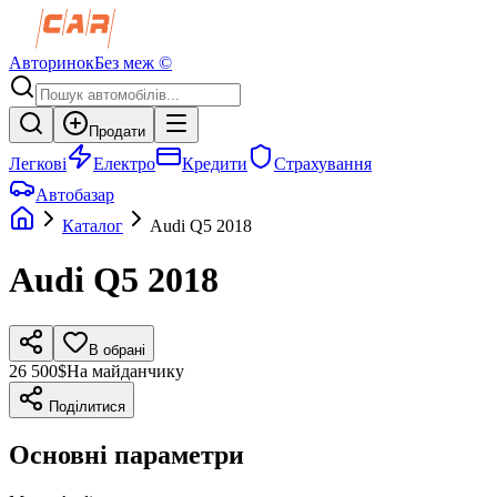
Авторинок
Без меж ©
Продати
Легкові
Електро
Кредити
Страхування
Автобазар
Каталог
Audi
Q5
2018
Audi
Q5
2018
В обрані
26 500$
На майданчику
Поділитися
Основні параметри