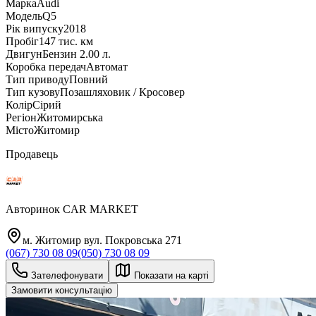
Марка
Audi
Модель
Q5
Рік випуску
2018
Пробіг
147 тис. км
Двигун
Бензин 2.00 л.
Коробка передач
Автомат
Тип приводу
Повний
Тип кузову
Позашляховик / Кросовер
Колір
Сірий
Регіон
Житомирська
Місто
Житомир
Продавець
Авторинок CAR MARKET
м. Житомир вул. Покровська 271
(067) 730 08 09
(050) 730 08 09
Зателефонувати
Показати на карті
Замовити консультацію