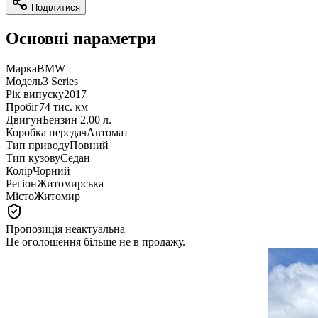
Поділитися
Основні параметри
Марка
BMW
Модель
3 Series
Рік випуску
2017
Пробіг
74 тис. км
Двигун
Бензин 2.00 л.
Коробка передач
Автомат
Тип приводу
Повний
Тип кузову
Седан
Колір
Чорний
Регіон
Житомирська
Місто
Житомир
Пропозиція неактуальна
Це оголошення більше не в продажу.