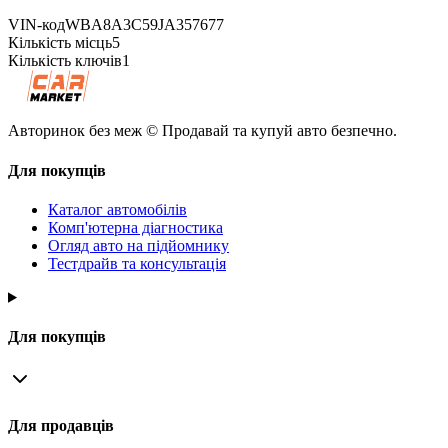
VIN-код
WBA8A3C59JA357677
Кількість місць
5
Кількість ключів
1
Авторинок без меж © Продавай та купуй авто безпечно.
Для покупців
Каталог автомобілів
Комп'ютерна діагностика
Огляд авто на підйомнику
Тестдрайв та консультація
Для покупців
Для продавців