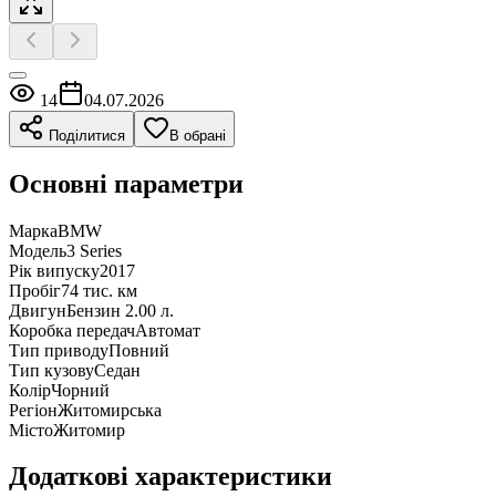
14
04.07.2026
Поділитися
В обрані
Основні параметри
Марка
BMW
Модель
3 Series
Рік випуску
2017
Пробіг
74 тис. км
Двигун
Бензин 2.00 л.
Коробка передач
Автомат
Тип приводу
Повний
Тип кузову
Седан
Колір
Чорний
Регіон
Житомирська
Місто
Житомир
Додаткові характеристики