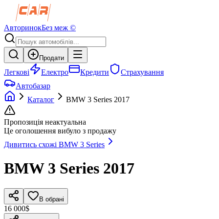
Авторинок
Без меж ©
Продати
Легкові
Електро
Кредити
Страхування
Автобазар
Каталог
BMW
3 Series
2017
Пропозиція неактуальна
Це оголошення вибуло з продажу
Дивитись схожі
BMW
3 Series
BMW
3 Series
2017
В обрані
16 000$