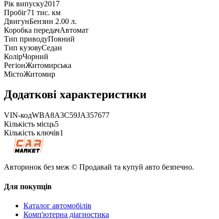
Рік випуску
2017
Пробіг
71 тис. км
Двигун
Бензин 2.00 л.
Коробка передач
Автомат
Тип приводу
Повний
Тип кузову
Седан
Колір
Чорний
Регіон
Житомирська
Місто
Житомир
Додаткові характеристики
VIN-код
WBA8A3C59JA357677
Кількість місць
5
Кількість ключів
1
Авторинок без меж © Продавай та купуй авто безпечно.
Для покупців
Каталог автомобілів
Комп'ютерна діагностика