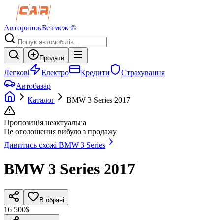
Авторинок
Без меж ©
Продати
Легкові
Електро
Кредити
Страхування
Автобазар
Каталог
BMW
3 Series
2017
Пропозиція неактуальна
Це оголошення вибуло з продажу
Дивитись схожі
BMW
3 Series
BMW
3 Series
2017
В обрані
16 500$