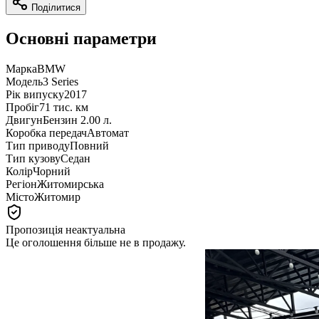
Поділитися
Основні параметри
Марка
BMW
Модель
3 Series
Рік випуску
2017
Пробіг
71 тис. км
Двигун
Бензин 2.00 л.
Коробка передач
Автомат
Тип приводу
Повний
Тип кузову
Седан
Колір
Чорний
Регіон
Житомирська
Місто
Житомир
Пропозиція неактуальна
Це оголошення більше не в продажу.