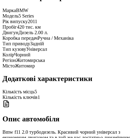
Марка
BMW
Модель
5 Series
Рік випуску
2011
Пробіг
420 тис. км
Двигун
Дизель 2.00 л.
Коробка передач
Ручна / Механіка
Тип приводу
Задній
Тип кузову
Універсал
Колір
Чорний
Регіон
Житомирська
Місто
Житомир
Додаткові характеристики
Кількість місць
5
Кількість ключів
1
Опис автомобіля
Bmw f11 2.0 турбодизель. Красивий чорний універсал з
економним двигуном та в той же час достатньо динамічним.