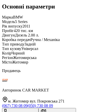
Основні параметри
Марка
BMW
Модель
5 Series
Рік випуску
2011
Пробіг
420 тис. км
Двигун
Дизель 2.00 л.
Коробка передач
Ручна / Механіка
Тип приводу
Задній
Тип кузову
Універсал
Колір
Чорний
Регіон
Житомирська
Місто
Житомир
Продавець
Авторинок CAR MARKET
м. Житомир вул. Покровська 271
(067) 730 08 09
(050) 730 08 09