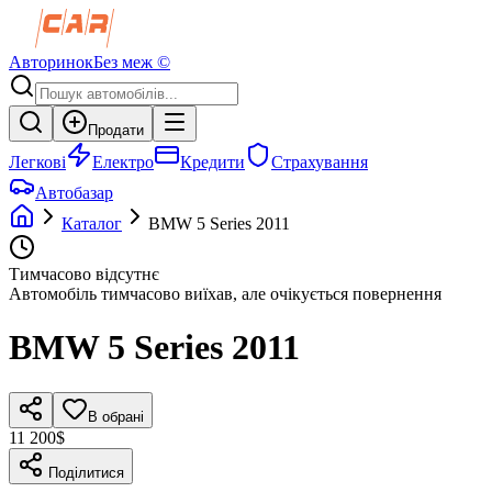
Авторинок
Без меж ©
Продати
Легкові
Електро
Кредити
Страхування
Автобазар
Каталог
BMW
5 Series
2011
Тимчасово відсутнє
Автомобіль тимчасово виїхав, але очікується повернення
BMW
5 Series
2011
В обрані
11 200$
Поділитися