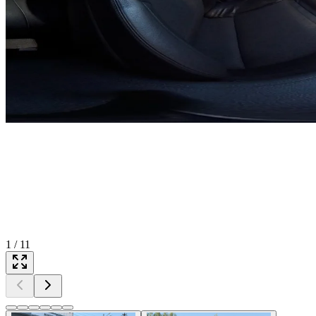
1
/
11