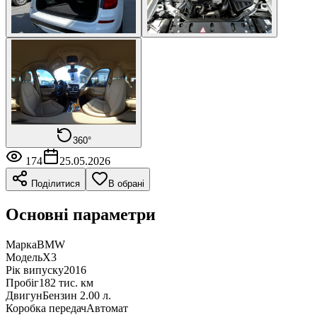
360°
174
25.05.2026
Поділитися
В обрані
Основні параметри
Марка
BMW
Модель
X3
Рік випуску
2016
Пробіг
182 тис. км
Двигун
Бензин 2.00 л.
Коробка передач
Автомат