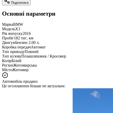
Поділитися
Основні параметри
Марка
BMW
Модель
X3
Рік випуску
2016
Пробіг
182 тис. км
Двигун
Бензин 2.00 л.
Коробка передач
Автомат
Тип приводу
Повний
Тип кузову
Позашляховик / Кросовер
Колір
Білий
Регіон
Житомирська
Місто
Житомир
Автомобіль продано
Це оголошення більше не актуальне.