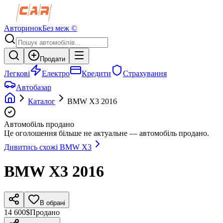
Авторинок
Без меж ©
Продати
Легкові
Електро
Кредити
Страхування
Автобазар
Каталог
BMW
X3
2016
Автомобіль продано
Це оголошення більше не актуальне — автомобіль продано.
Дивитись схожі
BMW
X3
BMW
X3
2016
В обрані
14 600$
Продано