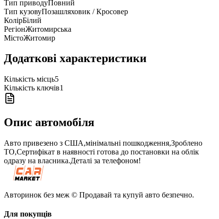
Тип приводу
Повний
Тип кузову
Позашляховик / Кросовер
Колір
Білий
Регіон
Житомирська
Місто
Житомир
Додаткові характеристики
Кількість місць
5
Кількість ключів
1
Опис автомобіля
Авто привезено з США,мінімальні пошкодження,Зроблено
ТО,Сертифікат в наявності готова до постановки на облік
одразу на власника.Деталі за телефоном!
Авторинок без меж © Продавай та купуй авто безпечно.
Для покупців