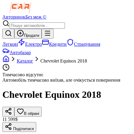
Авторинок
Без меж ©
Продати
Легкові
Електро
Кредити
Страхування
Автобазар
Каталог
Chevrolet
Equinox
2018
Тимчасово відсутнє
Автомобіль тимчасово виїхав, але очікується повернення
Chevrolet
Equinox
2018
В обрані
11 599$
Поділитися