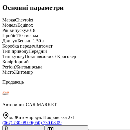
Основні параметри
Марка
Chevrolet
Модель
Equinox
Рік випуску
2018
Пробіг
110 тис. км
Двигун
Бензин 1.50 л.
Коробка передач
Автомат
Тип приводу
Передній
Тип кузову
Позашляховик / Кросовер
Колір
Чорний
Регіон
Житомирська
Місто
Житомир
Продавець
Авторинок CAR MARKET
м. Житомир вул. Покровська 271
(067) 730 08 09
(050) 730 08 09