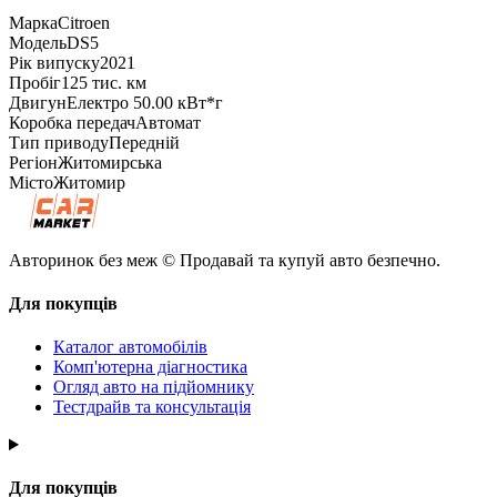
Марка
Citroen
Модель
DS5
Рік випуску
2021
Пробіг
125 тис. км
Двигун
Електро 50.00 кВт*г
Коробка передач
Автомат
Тип приводу
Передній
Регіон
Житомирська
Місто
Житомир
Авторинок без меж © Продавай та купуй авто безпечно.
Для покупців
Каталог автомобілів
Комп'ютерна діагностика
Огляд авто на підйомнику
Тестдрайв та консультація
Для покупців