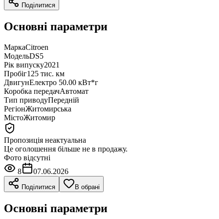
Поділитися
Основні параметри
Марка
Citroen
Модель
DS5
Рік випуску
2021
Пробіг
125 тис. км
Двигун
Електро 50.00 кВт*г
Коробка передач
Автомат
Тип приводу
Передній
Регіон
Житомирська
Місто
Житомир
Пропозиція неактуальна
Це оголошення більше не в продажу.
Фото відсутні
8
07.06.2026
Поділитися
В обрані
Основні параметри