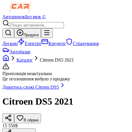
Авторинок
Без меж ©
Продати
Легкові
Електро
Кредити
Страхування
Автобазар
Каталог
Citroen
DS5
2021
Пропозиція неактуальна
Це оголошення вибуло з продажу
Дивитись схожі
Citroen
DS5
Citroen
DS5
2021
В обрані
15 550$