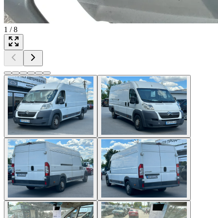
1
/
8