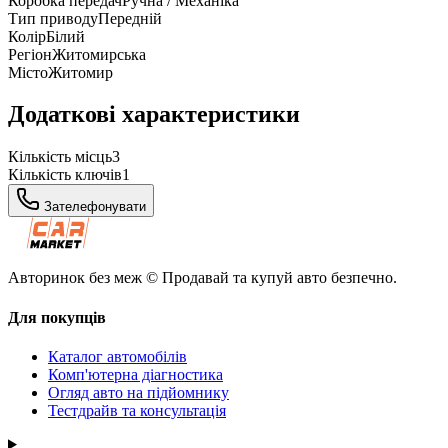
Коробка передач
Ручна / Механіка
Тип приводу
Передній
Колір
Білий
Регіон
Житомирська
Місто
Житомир
Додаткові характеристики
Кількість місць
3
Кількість ключів
1
Зателефонувати
Авторинок без меж © Продавай та купуй авто безпечно.
Для покупців
Каталог автомобілів
Комп'ютерна діагностика
Огляд авто на підйомнику
Тестдрайв та консультація