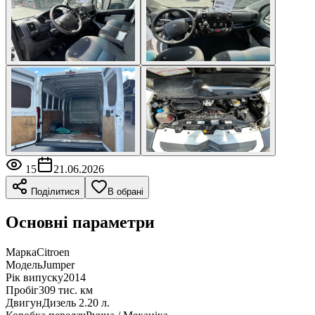
15
21.06.2026
Поділитися
В обрані
Основні параметри
Марка
Citroen
Модель
Jumper
Рік випуску
2014
Пробіг
309 тис. км
Двигун
Дизель 2.20 л.