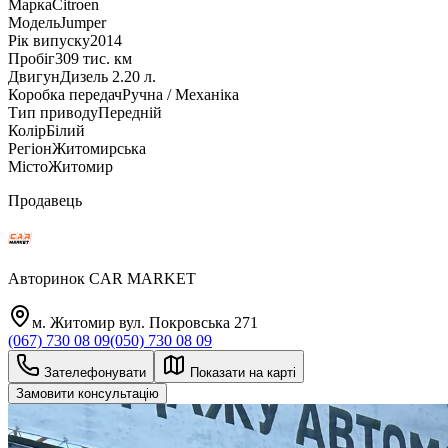
Марка
Citroen
Модель
Jumper
Рік випуску
2014
Пробіг
309 тис. км
Двигун
Дизель 2.20 л.
Коробка передач
Ручна / Механіка
Тип приводу
Передній
Колір
Білий
Регіон
Житомирська
Місто
Житомир
Продавець
Авторинок CAR MARKET
м. Житомир вул. Покровська 271
(067) 730 08 09
(050) 730 08 09
Зателефонувати
Показати на карті
Замовити консультацію