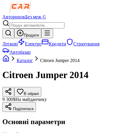
Авторинок
Без меж ©
Продати
Легкові
Електро
Кредити
Страхування
Автобазар
Каталог
Citroen
Jumper
2014
Citroen
Jumper
2014
В обрані
9 300$
На майданчику
Поділитися
Основні параметри