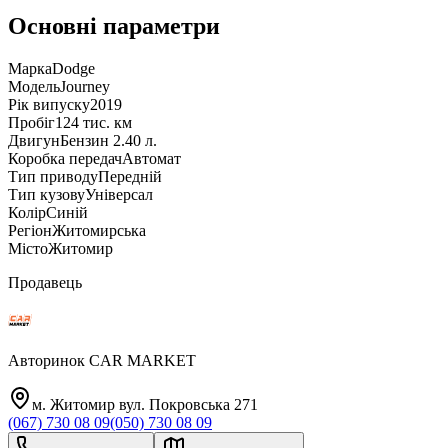
Основні параметри
Марка
Dodge
Модель
Journey
Рік випуску
2019
Пробіг
124 тис. км
Двигун
Бензин 2.40 л.
Коробка передач
Автомат
Тип приводу
Передній
Тип кузову
Універсал
Колір
Синій
Регіон
Житомирська
Місто
Житомир
Продавець
Авторинок CAR MARKET
м. Житомир вул. Покровська 271
(067) 730 08 09
(050) 730 08 09