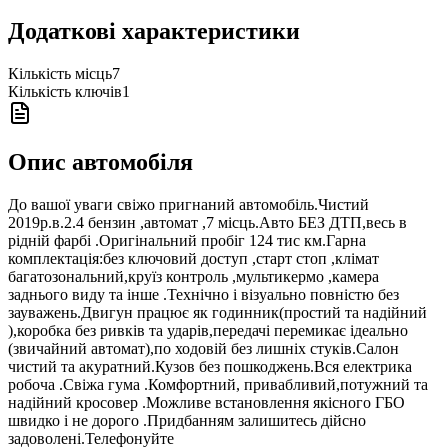
Додаткові характеристики
Кількість місць
7
Кількість ключів
1
Опис автомобіля
До вашої уваги свіжо пригнаний автомобіль.Чистий
2019р.в.2.4 бензин ,автомат ,7 місць.Авто БЕЗ ДТП,весь в
рідній фарбі .Оригінальний пробіг 124 тис км.Гарна
комплектація:без ключовий доступ ,старт стоп ,клімат
багатозональний,круїз контроль ,мультикермо ,камера
заднього виду та інше .Технічно і візуально повністю без
зауважень.Двигун працює як годинник(простий та надійний
),коробка без ривків та ударів,передачі перемикає ідеально
(звичайний автомат),по ходовій без лишніх стуків.Салон
чистий та акуратний.Кузов без пошкоджень.Вся електрика
робоча .Свіжа гума .Комфортний, привабливий,потужний та
надійний кросовер .Можливе встановлення якісного ГБО
швидко і не дорого .Придбанням залишитесь дійсно
задоволені.Телефонуйте