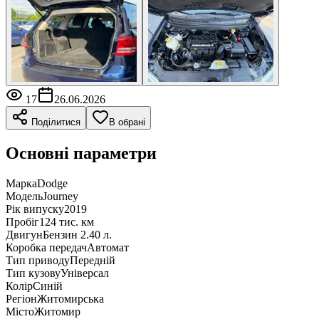
17
26.06.2026
Поділитися
В обрані
Основні параметри
Марка
Dodge
Модель
Journey
Рік випуску
2019
Пробіг
124 тис. км
Двигун
Бензин 2.40 л.
Коробка передач
Автомат
Тип приводу
Передній
Тип кузову
Універсал
Колір
Синій
Регіон
Житомирська
Місто
Житомир