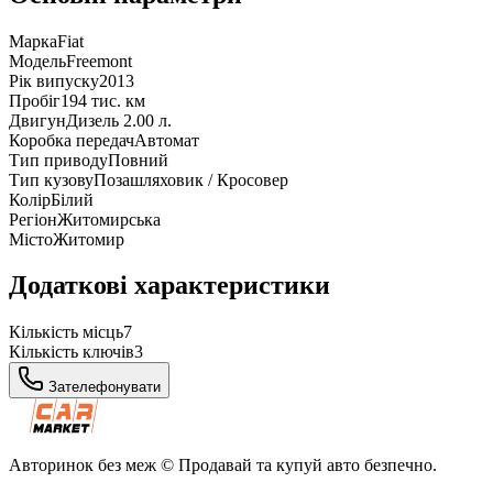
Марка
Fiat
Модель
Freemont
Рік випуску
2013
Пробіг
194 тис. км
Двигун
Дизель 2.00 л.
Коробка передач
Автомат
Тип приводу
Повний
Тип кузову
Позашляховик / Кросовер
Колір
Білий
Регіон
Житомирська
Місто
Житомир
Додаткові характеристики
Кількість місць
7
Кількість ключів
3
Зателефонувати
Авторинок без меж © Продавай та купуй авто безпечно.