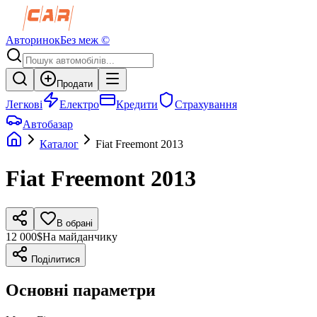
Авторинок
Без меж ©
Продати
Легкові
Електро
Кредити
Страхування
Автобазар
Каталог
Fiat
Freemont
2013
Fiat
Freemont
2013
В обрані
12 000$
На майданчику
Поділитися
Основні параметри