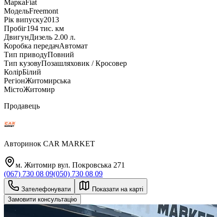
Марка
Fiat
Модель
Freemont
Рік випуску
2013
Пробіг
194 тис. км
Двигун
Дизель 2.00 л.
Коробка передач
Автомат
Тип приводу
Повний
Тип кузову
Позашляховик / Кросовер
Колір
Білий
Регіон
Житомирська
Місто
Житомир
Продавець
Авторинок CAR MARKET
м. Житомир вул. Покровська 271
(067) 730 08 09
(050) 730 08 09
Зателефонувати
Показати на карті
Замовити консультацію