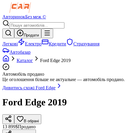
Авторинок
Без меж ©
Продати
Легкові
Електро
Кредити
Страхування
Автобазар
Каталог
Ford
Edge
2019
Автомобіль продано
Це оголошення більше не актуальне — автомобіль продано.
Дивитись схожі
Ford
Edge
Ford
Edge
2019
В обрані
13 899$
Продано