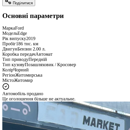
Поділитися
Основні параметри
Марка
Ford
Модель
Edge
Рік випуску
2019
Пробіг
186 тис. км
Двигун
Бензин 2.00 л.
Коробка передач
Автомат
Тип приводу
Передній
Тип кузову
Позашляховик / Кросовер
Колір
Чорний
Регіон
Житомирська
Місто
Житомир
Автомобіль продано
Це оголошення більше не актуальне.