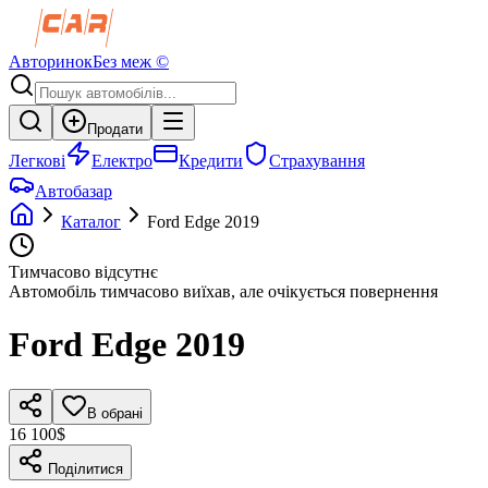
Авторинок
Без меж ©
Продати
Легкові
Електро
Кредити
Страхування
Автобазар
Каталог
Ford
Edge
2019
Тимчасово відсутнє
Автомобіль тимчасово виїхав, але очікується повернення
Ford
Edge
2019
В обрані
16 100$
Поділитися