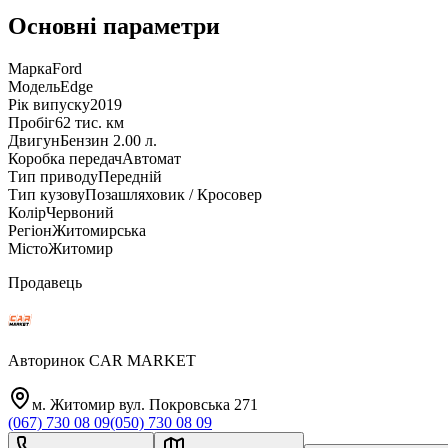
Основні параметри
Марка
Ford
Модель
Edge
Рік випуску
2019
Пробіг
62 тис. км
Двигун
Бензин 2.00 л.
Коробка передач
Автомат
Тип приводу
Передній
Тип кузову
Позашляховик / Кросовер
Колір
Червоний
Регіон
Житомирська
Місто
Житомир
Продавець
Авторинок CAR MARKET
м. Житомир вул. Покровська 271
(067) 730 08 09
(050) 730 08 09