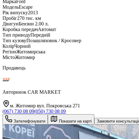
Марка
Ford
Модель
Escape
Рік випуску
2013
Пробіг
270 тис. км
Двигун
Бензин 2.00 л.
Коробка передач
Автомат
Тип приводу
Передній
Тип кузову
Позашляховик / Кросовер
Колір
Чорний
Регіон
Житомирська
Місто
Житомир
Продавець
Авторинок CAR MARKET
м. Житомир вул. Покровська 271
(067) 730 08 09
(050) 730 08 09
Зателефонувати
Показати на карті
Замовити консультац