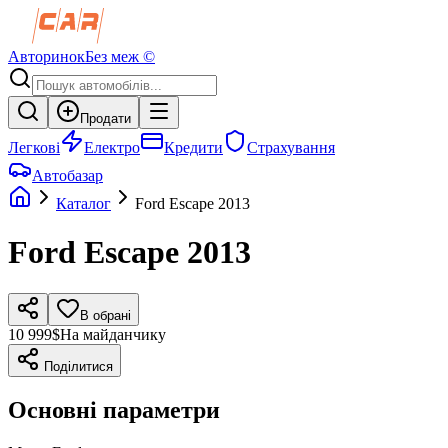
Авторинок
Без меж ©
Продати
Легкові
Електро
Кредити
Страхування
Автобазар
Каталог
Ford
Escape
2013
Ford
Escape
2013
В обрані
10 999$
На майданчику
Поділитися
Основні параметри