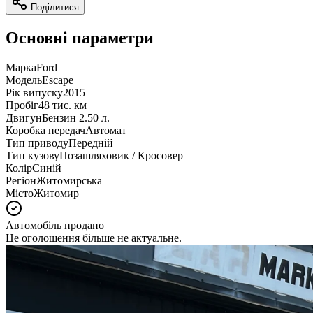
Поділитися
Основні параметри
Марка
Ford
Модель
Escape
Рік випуску
2015
Пробіг
48 тис. км
Двигун
Бензин 2.50 л.
Коробка передач
Автомат
Тип приводу
Передній
Тип кузову
Позашляховик / Кросовер
Колір
Синій
Регіон
Житомирська
Місто
Житомир
Автомобіль продано
Це оголошення більше не актуальне.