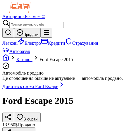
Авторинок
Без меж ©
Продати
Легкові
Електро
Кредити
Страхування
Автобазар
Каталог
Ford
Escape
2015
Автомобіль продано
Це оголошення більше не актуальне — автомобіль продано.
Дивитись схожі
Ford
Escape
Ford
Escape
2015
В обрані
13 950$
Продано