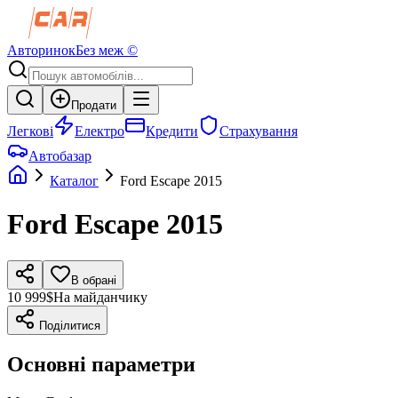
Авторинок
Без меж ©
Продати
Легкові
Електро
Кредити
Страхування
Автобазар
Каталог
Ford
Escape
2015
Ford
Escape
2015
В обрані
10 999$
На майданчику
Поділитися
Основні параметри