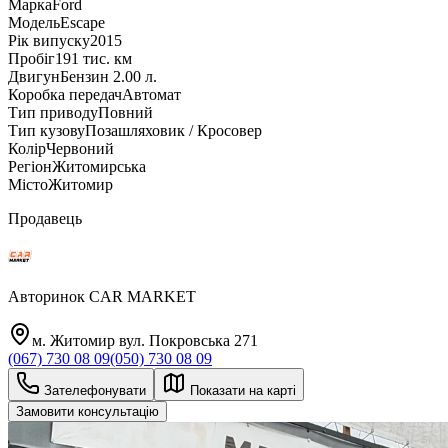
Марка
Ford
Модель
Escape
Рік випуску
2015
Пробіг
191 тис. км
Двигун
Бензин 2.00 л.
Коробка передач
Автомат
Тип приводу
Повний
Тип кузову
Позашляховик / Кросовер
Колір
Червоний
Регіон
Житомирська
Місто
Житомир
Продавець
Авторинок CAR MARKET
м. Житомир вул. Покровська 271
(067) 730 08 09
(050) 730 08 09
Зателефонувати
Показати на карті
Замовити консультацію