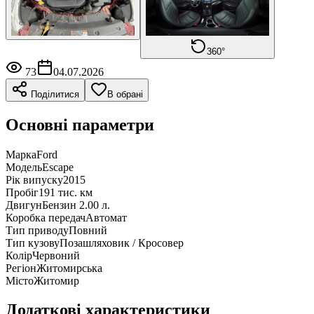
360°
73
04.07.2026
Поділитися
В обрані
Основні параметри
Марка
Ford
Модель
Escape
Рік випуску
2015
Пробіг
191 тис. км
Двигун
Бензин 2.00 л.
Коробка передач
Автомат
Тип приводу
Повний
Тип кузову
Позашляховик / Кросовер
Колір
Червоний
Регіон
Житомирська
Місто
Житомир
Додаткові характеристики