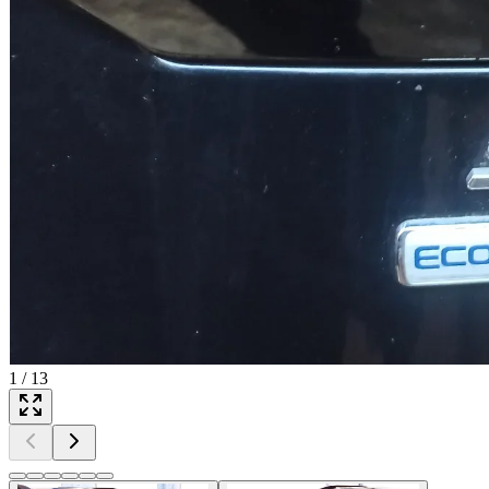
1
/
13