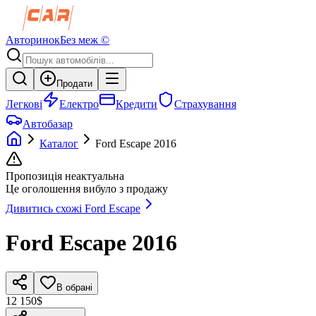
Авторинок
Без меж ©
Продати
Легкові
Електро
Кредити
Страхування
Автобазар
Каталог
Ford
Escape
2016
Пропозиція неактуальна
Це оголошення вибуло з продажу
Дивитись схожі
Ford
Escape
Ford
Escape
2016
В обрані
12 150$