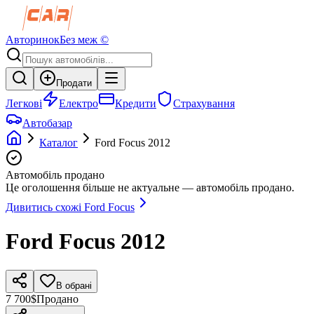
Авторинок
Без меж ©
Продати
Легкові
Електро
Кредити
Страхування
Автобазар
Каталог
Ford
Focus
2012
Автомобіль продано
Це оголошення більше не актуальне — автомобіль продано.
Дивитись схожі
Ford
Focus
Ford
Focus
2012
В обрані
7 700$
Продано