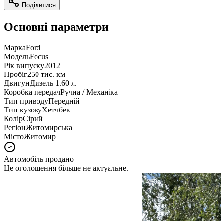
Поділитися
Основні параметри
Марка
Ford
Модель
Focus
Рік випуску
2012
Пробіг
250 тис. км
Двигун
Дизель 1.60 л.
Коробка передач
Ручна / Механіка
Тип приводу
Передній
Тип кузову
Хетчбек
Колір
Сірий
Регіон
Житомирська
Місто
Житомир
Автомобіль продано
Це оголошення більше не актуальне.