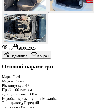
70
28.06.2026
Поділитися
В обрані
Основні параметри
Марка
Ford
Модель
Focus
Рік випуску
2017
Пробіг
100 тис. км
Двигун
Бензин 1.60 л.
Коробка передач
Ручна / Механіка
Тип приводу
Передній
Тип кузову
Хетчбек