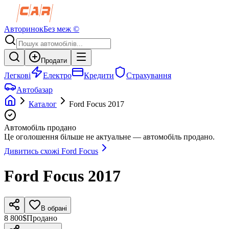
Авторинок
Без меж ©
Продати
Легкові
Електро
Кредити
Страхування
Автобазар
Каталог
Ford
Focus
2017
Автомобіль продано
Це оголошення більше не актуальне — автомобіль продано.
Дивитись схожі
Ford
Focus
Ford
Focus
2017
В обрані
8 800$
Продано