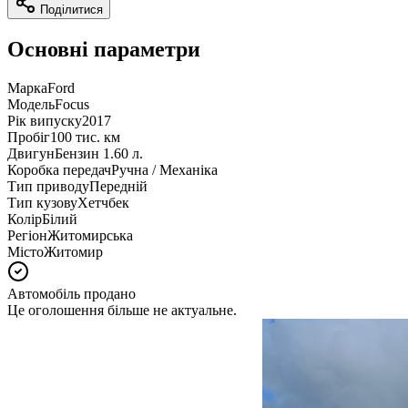
Поділитися
Основні параметри
Марка
Ford
Модель
Focus
Рік випуску
2017
Пробіг
100 тис. км
Двигун
Бензин 1.60 л.
Коробка передач
Ручна / Механіка
Тип приводу
Передній
Тип кузову
Хетчбек
Колір
Білий
Регіон
Житомирська
Місто
Житомир
Автомобіль продано
Це оголошення більше не актуальне.