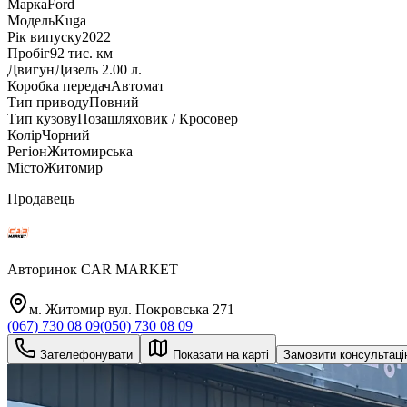
Марка
Ford
Модель
Kuga
Рік випуску
2022
Пробіг
92 тис. км
Двигун
Дизель 2.00 л.
Коробка передач
Автомат
Тип приводу
Повний
Тип кузову
Позашляховик / Кросовер
Колір
Чорний
Регіон
Житомирська
Місто
Житомир
Продавець
Авторинок CAR MARKET
м. Житомир вул. Покровська 271
(067) 730 08 09
(050) 730 08 09
Зателефонувати
Показати на карті
Замовити консультац