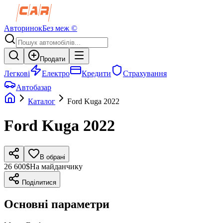
Авторинок
Без меж ©
Продати
Легкові
Електро
Кредити
Страхування
Автобазар
Каталог
Ford
Kuga
2022
Ford
Kuga
2022
В обрані
26 600$
На майданчику
Поділитися
Основні параметри