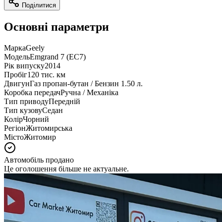
Поділитися
Основні параметри
Марка
Geely
Модель
Emgrand 7 (EC7)
Рік випуску
2014
Пробіг
120 тис. км
Двигун
Газ пропан-бутан / Бензин 1.50 л.
Коробка передач
Ручна / Механіка
Тип приводу
Передній
Тип кузову
Седан
Колір
Чорний
Регіон
Житомирська
Місто
Житомир
Автомобіль продано
Це оголошення більше не актуальне.