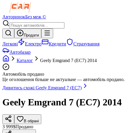
Авторинок
Без меж ©
Продати
Легкові
Електро
Кредити
Страхування
Автобазар
Каталог
Geely
Emgrand 7 (EC7)
2014
Автомобіль продано
Це оголошення більше не актуальне — автомобіль продано.
Дивитись схожі
Geely
Emgrand 7 (EC7)
Geely
Emgrand 7 (EC7)
2014
В обрані
3 999$
Продано