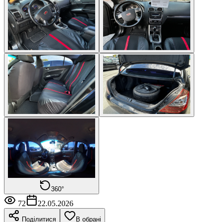
360°
72
22.05.2026
Поділитися
В обрані