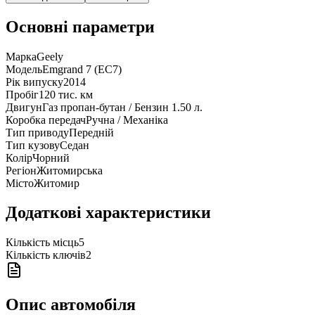
Основні параметри
Марка
Geely
Модель
Emgrand 7 (EC7)
Рік випуску
2014
Пробіг
120 тис. км
Двигун
Газ пропан-бутан / Бензин 1.50 л.
Коробка передач
Ручна / Механіка
Тип приводу
Передній
Тип кузову
Седан
Колір
Чорний
Регіон
Житомирська
Місто
Житомир
Додаткові характеристики
Кількість місць
5
Кількість ключів
2
Опис автомобіля