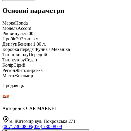
Основні параметри
Марка
Honda
Модель
Accord
Рік випуску
2002
Пробіг
207 тис. км
Двигун
Бензин 1.80 л.
Коробка передач
Ручна / Механіка
Тип приводу
Передній
Тип кузову
Седан
Колір
Сірий
Регіон
Житомирська
Місто
Житомир
Продавець
Авторинок CAR MARKET
м. Житомир вул. Покровська 271
(067) 730 08 09
(050) 730 08 09