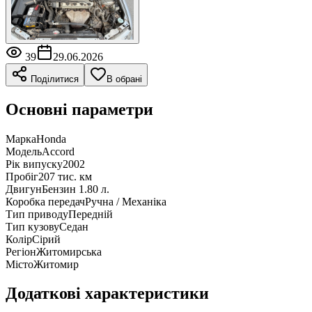
39
29.06.2026
Поділитися
В обрані
Основні параметри
Марка
Honda
Модель
Accord
Рік випуску
2002
Пробіг
207 тис. км
Двигун
Бензин 1.80 л.
Коробка передач
Ручна / Механіка
Тип приводу
Передній
Тип кузову
Седан
Колір
Сірий
Регіон
Житомирська
Місто
Житомир
Додаткові характеристики