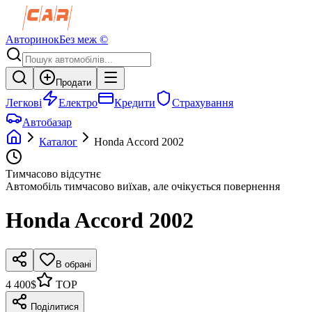
Авторинок
Без меж ©
Продати
Легкові
Електро
Кредити
Страхування
Автобазар
Каталог
Honda
Accord
2002
Тимчасово відсутнє
Автомобіль тимчасово виїхав, але очікується повернення
Honda
Accord
2002
В обрані
4 400$
TOP
Поділитися