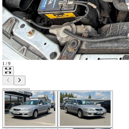
1
/
9