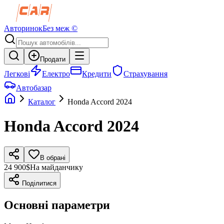
Авторинок
Без меж ©
Продати
Легкові
Електро
Кредити
Страхування
Автобазар
Каталог
Honda
Accord
2024
Honda
Accord
2024
В обрані
24 900$
На майданчику
Поділитися
Основні параметри