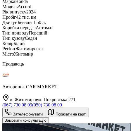
Марка
Honda
Модель
Accord
Рік випуску
2024
Пробіг
42 тис. км
Двигун
Бензин 1.50 л.
Коробка передач
Автомат
Тип приводу
Передній
Тип кузову
Седан
Колір
Білий
Регіон
Житомирська
Місто
Житомир
Продавець
Авторинок CAR MARKET
м. Житомир вул. Покровська 271
(067) 730 08 09
(050) 730 08 09
Зателефонувати
Показати на карті
Замовити консультацію