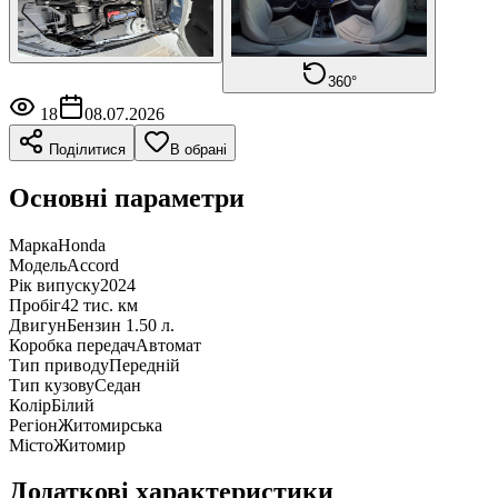
360°
18
08.07.2026
Поділитися
В обрані
Основні параметри
Марка
Honda
Модель
Accord
Рік випуску
2024
Пробіг
42 тис. км
Двигун
Бензин 1.50 л.
Коробка передач
Автомат
Тип приводу
Передній
Тип кузову
Седан
Колір
Білий
Регіон
Житомирська
Місто
Житомир
Додаткові характеристики