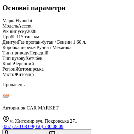
Основні параметри
Марка
Hyundai
Модель
Accent
Рік випуску
2008
Пробіг
115 тис. км
Двигун
Газ пропан-бутан / Бензин 1.60 л.
Коробка передач
Ручна / Механіка
Тип приводу
Передній
Тип кузову
Хетчбек
Колір
Червоний
Регіон
Житомирська
Місто
Житомир
Продавець
Авторинок CAR MARKET
м. Житомир вул. Покровська 271
(067) 730 08 09
(050) 730 08 09