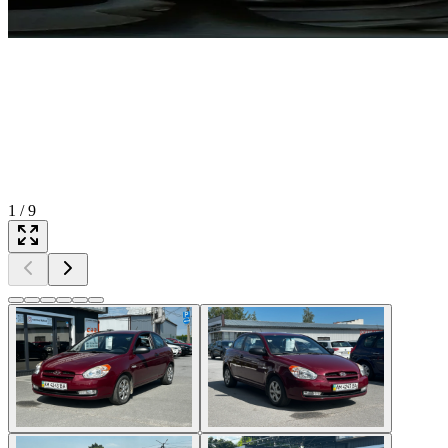
1
/
9