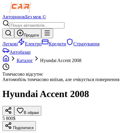
Авторинок
Без меж ©
Продати
Легкові
Електро
Кредити
Страхування
Автобазар
Каталог
Hyundai
Accent
2008
Тимчасово відсутнє
Автомобіль тимчасово виїхав, але очікується повернення
Hyundai
Accent
2008
В обрані
5 800$
Поділитися