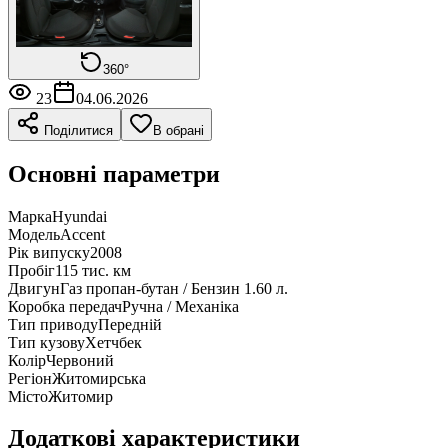
360°
23
04.06.2026
Поділитися
В обрані
Основні параметри
Марка
Hyundai
Модель
Accent
Рік випуску
2008
Пробіг
115 тис. км
Двигун
Газ пропан-бутан / Бензин 1.60 л.
Коробка передач
Ручна / Механіка
Тип приводу
Передній
Тип кузову
Хетчбек
Колір
Червоний
Регіон
Житомирська
Місто
Житомир
Додаткові характеристики