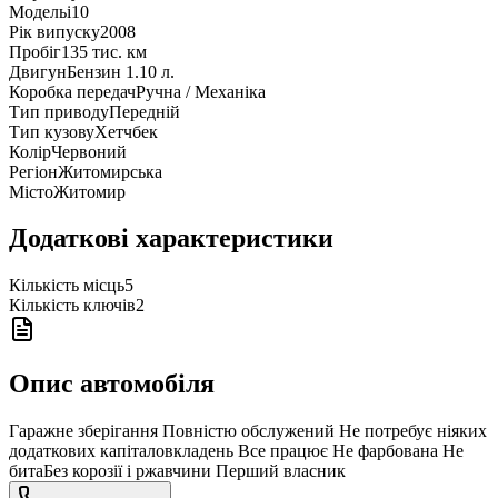
Модель
i10
Рік випуску
2008
Пробіг
135 тис. км
Двигун
Бензин 1.10 л.
Коробка передач
Ручна / Механіка
Тип приводу
Передній
Тип кузову
Хетчбек
Колір
Червоний
Регіон
Житомирська
Місто
Житомир
Додаткові характеристики
Кількість місць
5
Кількість ключів
2
Опис автомобіля
Гаражне зберігання Повністю обслужений Не потребує ніяких
додаткових капіталовкладень Все працює Не фарбована Не
битаБез корозії і ржавчини Перший власник