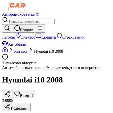
Авторинок
Без меж ©
Продати
Легкові
Електро
Кредити
Страхування
Автобазар
Каталог
Hyundai
i10
2008
Тимчасово відсутнє
Автомобіль тимчасово виїхав, але очікується повернення
Hyundai
i10
2008
В обрані
3 999$
Поділитися