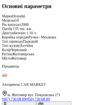
Основні параметри
Марка
Hyundai
Модель
i10
Рік випуску
2008
Пробіг
135 тис. км
Двигун
Бензин 1.10 л.
Коробка передач
Ручна / Механіка
Тип приводу
Передній
Тип кузову
Хетчбек
Колір
Червоний
Регіон
Житомирська
Місто
Житомир
Продавець
Авторинок CAR MARKET
м. Житомир вул. Покровська 271
(067) 730 08 09
(050) 730 08 09