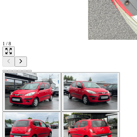
1
/
8