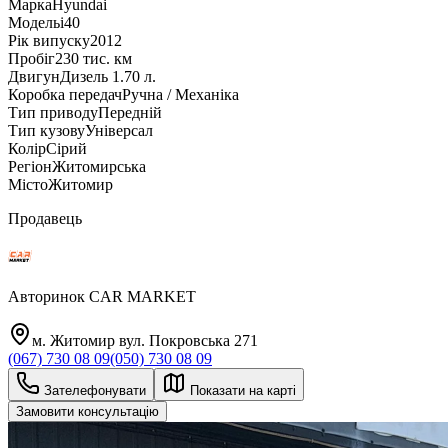
Марка
Hyundai
Модель
i40
Рік випуску
2012
Пробіг
230 тис. км
Двигун
Дизель 1.70 л.
Коробка передач
Ручна / Механіка
Тип приводу
Передній
Тип кузову
Універсал
Колір
Сірий
Регіон
Житомирська
Місто
Житомир
Продавець
Авторинок CAR MARKET
м. Житомир вул. Покровська 271
(067) 730 08 09
(050) 730 08 09
Зателефонувати
Показати на карті
Замовити консультацію