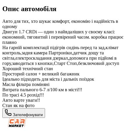
Опис автомобіля
Авто для тих, хто шукає комфорт, економію і надійність в
одному
Двигун 1.7 CRDi — один з найвдаліших у своєму класі:
економний, тяговитий і перевірений часом. коробка працює
плавно
На гарній комплектації підігрів сидінь перед та зад,клімат
контроль,задня камера Партроніки,датчик дощу та
світла,електроскладання дзеркал,допомога при підйомі в
гору,заводиться з кнопки,Старт Стоп,безключовий доступ
Хороший технічний стан
Просторий салон + великий багажник
Ідеально підходить для міста і дальніх поїздок
Масла фільтра поміняні
Витрата пального 6-7 л/100 км в місті!!!
По трасі 4.5 розхід!!!
Авто варте уваги!!
Стан як на фото
Зателефонувати