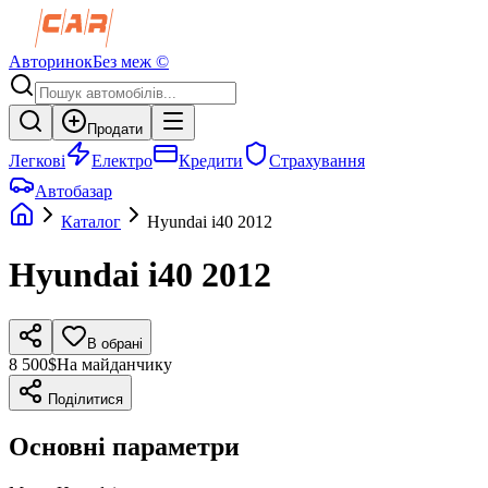
Авторинок
Без меж ©
Продати
Легкові
Електро
Кредити
Страхування
Автобазар
Каталог
Hyundai
i40
2012
Hyundai
i40
2012
В обрані
8 500$
На майданчику
Поділитися
Основні параметри