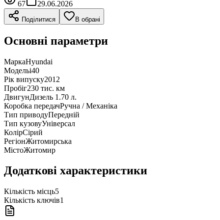
67
29.06.2026
Поділитися
В обрані
Основні параметри
Марка
Hyundai
Модель
i40
Рік випуску
2012
Пробіг
230 тис. км
Двигун
Дизель 1.70 л.
Коробка передач
Ручна / Механіка
Тип приводу
Передній
Тип кузову
Універсал
Колір
Сірий
Регіон
Житомирська
Місто
Житомир
Додаткові характеристики
Кількість місць
5
Кількість ключів
1