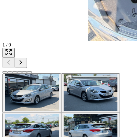
1
/
9