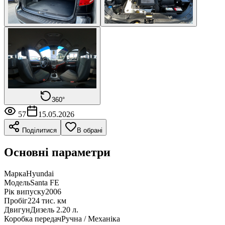
360°
57
15.05.2026
Поділитися
В обрані
Основні параметри
Марка
Hyundai
Модель
Santa FE
Рік випуску
2006
Пробіг
224 тис. км
Двигун
Дизель 2.20 л.
Коробка передач
Ручна / Механіка