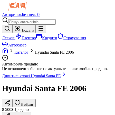
Авторинок
Без меж ©
Продати
Легкові
Електро
Кредити
Страхування
Автобазар
Каталог
Hyundai
Santa FE
2006
Автомобіль продано
Це оголошення більше не актуальне — автомобіль продано.
Дивитись схожі
Hyundai
Santa FE
Hyundai
Santa FE
2006
В обрані
8 500$
Продано