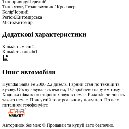
Тип приводу
Передній
Тип кузову
Позашляховик / Кросовер
Колір
Чорний
Регіон
Житомирська
Місто
Житомир
Додаткові характеристики
Кількість місць
5
Кількість ключів
1
Опис автомобіля
Hyundai Santa Fe 2006 2.2 дизель, Гарний стан по техніці та
кузову. Обслуговувалась вчасно, ТО зроблено пару км тому.
Ходовка ніяких по сторонніх звуків немає. Рижиків чи чогось
такого немає. Присутній торг реальному покупцю. По всім
питанням телефонуйте
Авторинок без меж © Продавай та купуй авто безпечно.