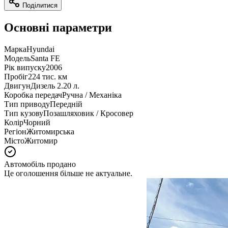
Поділитися
Основні параметри
Марка
Hyundai
Модель
Santa FE
Рік випуску
2006
Пробіг
224 тис. км
Двигун
Дизель 2.20 л.
Коробка передач
Ручна / Механіка
Тип приводу
Передній
Тип кузову
Позашляховик / Кросовер
Колір
Чорний
Регіон
Житомирська
Місто
Житомир
Автомобіль продано
Це оголошення більше не актуальне.