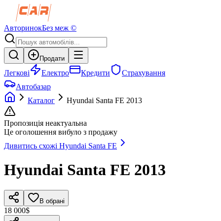
Авторинок
Без меж ©
Продати
Легкові
Електро
Кредити
Страхування
Автобазар
Каталог
Hyundai
Santa FE
2013
Пропозиція неактуальна
Це оголошення вибуло з продажу
Дивитись схожі
Hyundai
Santa FE
Hyundai
Santa FE
2013
В обрані
18 000$