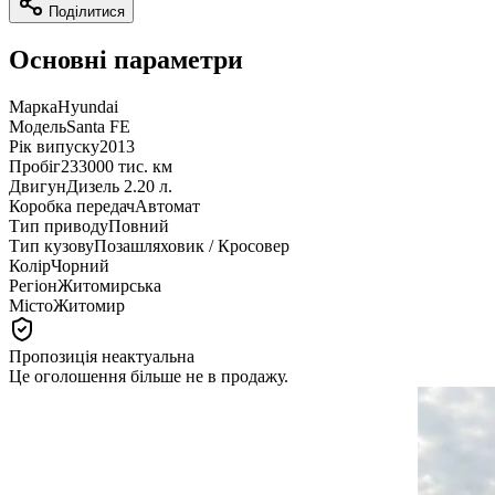
Поділитися
Основні параметри
Марка
Hyundai
Модель
Santa FE
Рік випуску
2013
Пробіг
233000 тис. км
Двигун
Дизель 2.20 л.
Коробка передач
Автомат
Тип приводу
Повний
Тип кузову
Позашляховик / Кросовер
Колір
Чорний
Регіон
Житомирська
Місто
Житомир
Пропозиція неактуальна
Це оголошення більше не в продажу.