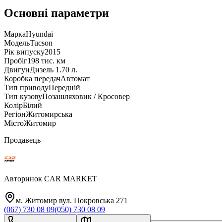
Основні параметри
Марка
Hyundai
Модель
Tucson
Рік випуску
2015
Пробіг
198 тис. км
Двигун
Дизель 1.70 л.
Коробка передач
Автомат
Тип приводу
Передній
Тип кузову
Позашляховик / Кросовер
Колір
Білий
Регіон
Житомирська
Місто
Житомир
Продавець
Авторинок CAR MARKET
м. Житомир вул. Покровська 271
(067) 730 08 09
(050) 730 08 09