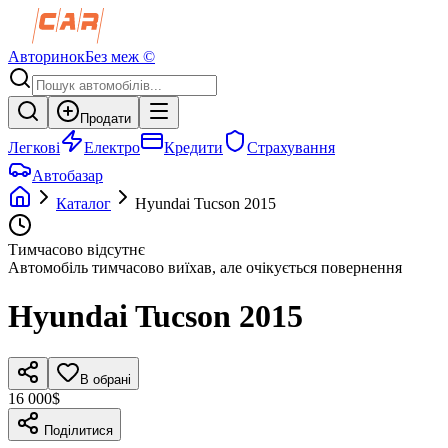
Авторинок
Без меж ©
Продати
Легкові
Електро
Кредити
Страхування
Автобазар
Каталог
Hyundai
Tucson
2015
Тимчасово відсутнє
Автомобіль тимчасово виїхав, але очікується повернення
Hyundai
Tucson
2015
В обрані
16 000$
Поділитися