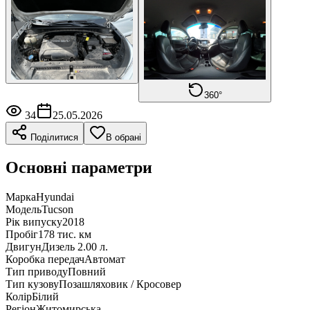
360°
34
25.05.2026
Поділитися
В обрані
Основні параметри
Марка
Hyundai
Модель
Tucson
Рік випуску
2018
Пробіг
178 тис. км
Двигун
Дизель 2.00 л.
Коробка передач
Автомат
Тип приводу
Повний
Тип кузову
Позашляховик / Кросовер
Колір
Білий
Регіон
Житомирська