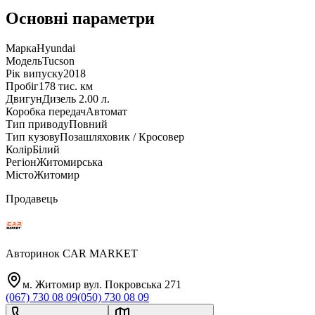
Основні параметри
Марка
Hyundai
Модель
Tucson
Рік випуску
2018
Пробіг
178 тис. км
Двигун
Дизель 2.00 л.
Коробка передач
Автомат
Тип приводу
Повний
Тип кузову
Позашляховик / Кросовер
Колір
Білий
Регіон
Житомирська
Місто
Житомир
Продавець
Авторинок CAR MARKET
м. Житомир вул. Покровська 271
(067) 730 08 09
(050) 730 08 09