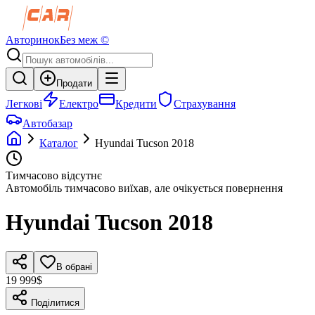
Авторинок
Без меж ©
Продати
Легкові
Електро
Кредити
Страхування
Автобазар
Каталог
Hyundai
Tucson
2018
Тимчасово відсутнє
Автомобіль тимчасово виїхав, але очікується повернення
Hyundai
Tucson
2018
В обрані
19 999$
Поділитися