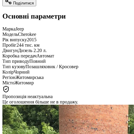
Поділитися
Основні параметри
Марка
Jeep
Модель
Cherokee
Рік випуску
2015
Пробіг
244 тис. км
Двигун
Дизель 2.20 л.
Коробка передач
Автомат
Тип приводу
Повний
Тип кузову
Позашляховик / Кросовер
Колір
Чорний
Регіон
Житомирська
Місто
Житомир
Пропозиція неактуальна
Це оголошення більше не в продажу.