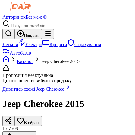
Авторинок
Без меж ©
Продати
Легкові
Електро
Кредити
Страхування
Автобазар
Каталог
Jeep
Cherokee
2015
Пропозиція неактуальна
Це оголошення вибуло з продажу
Дивитись схожі
Jeep
Cherokee
Jeep
Cherokee
2015
В обрані
15 750$