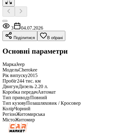
3
04.07.2026
Поділитися
В обрані
Основні параметри
Марка
Jeep
Модель
Cherokee
Рік випуску
2015
Пробіг
244 тис. км
Двигун
Дизель 2.20 л.
Коробка передач
Автомат
Тип приводу
Повний
Тип кузову
Позашляховик / Кросовер
Колір
Чорний
Регіон
Житомирська
Місто
Житомир