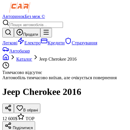
Авторинок
Без меж ©
Продати
Легкові
Електро
Кредити
Страхування
Автобазар
Каталог
Jeep
Cherokee
2016
Тимчасово відсутнє
Автомобіль тимчасово виїхав, але очікується повернення
Jeep
Cherokee
2016
В обрані
12 600$
TOP
Поділитися