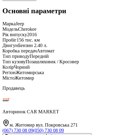
Основні параметри
Марка
Jeep
Модель
Cherokee
Рік випуску
2016
Пробіг
156 тис. км
Двигун
Бензин 2.40 л.
Коробка передач
Автомат
Тип приводу
Передній
Тип кузову
Позашляховик / Кросовер
Колір
Чорний
Регіон
Житомирська
Місто
Житомир
Продавець
Авторинок CAR MARKET
м. Житомир вул. Покровська 271
(067) 730 08 09
(050) 730 08 09