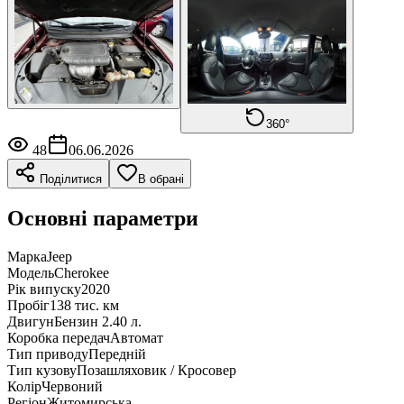
360°
48
06.06.2026
Поділитися
В обрані
Основні параметри
Марка
Jeep
Модель
Cherokee
Рік випуску
2020
Пробіг
138 тис. км
Двигун
Бензин 2.40 л.
Коробка передач
Автомат
Тип приводу
Передній
Тип кузову
Позашляховик / Кросовер
Колір
Червоний
Регіон
Житомирська