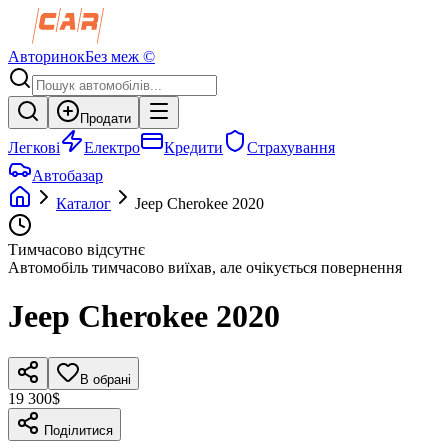
Авторинок
Без меж ©
Продати
Легкові
Електро
Кредити
Страхування
Автобазар
Каталог
Jeep
Cherokee
2020
Тимчасово відсутнє
Автомобіль тимчасово виїхав, але очікується повернення
Jeep
Cherokee
2020
В обрані
19 300$
Поділитися