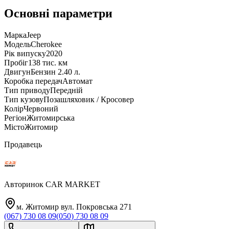
Основні параметри
Марка
Jeep
Модель
Cherokee
Рік випуску
2020
Пробіг
138 тис. км
Двигун
Бензин 2.40 л.
Коробка передач
Автомат
Тип приводу
Передній
Тип кузову
Позашляховик / Кросовер
Колір
Червоний
Регіон
Житомирська
Місто
Житомир
Продавець
Авторинок CAR MARKET
м. Житомир вул. Покровська 271
(067) 730 08 09
(050) 730 08 09