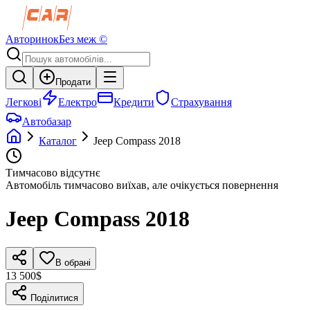
Авторинок
Без меж ©
Продати
Легкові
Електро
Кредити
Страхування
Автобазар
Каталог
Jeep
Compass
2018
Тимчасово відсутнє
Автомобіль тимчасово виїхав, але очікується повернення
Jeep
Compass
2018
В обрані
13 500$
Поділитися