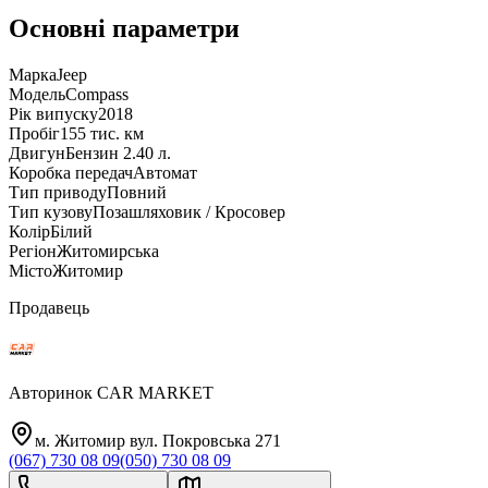
Основні параметри
Марка
Jeep
Модель
Compass
Рік випуску
2018
Пробіг
155 тис. км
Двигун
Бензин 2.40 л.
Коробка передач
Автомат
Тип приводу
Повний
Тип кузову
Позашляховик / Кросовер
Колір
Білий
Регіон
Житомирська
Місто
Житомир
Продавець
Авторинок CAR MARKET
м. Житомир вул. Покровська 271
(067) 730 08 09
(050) 730 08 09