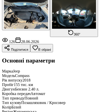
360°
126
28.06.2026
Поділитися
В обрані
Основні параметри
Марка
Jeep
Модель
Compass
Рік випуску
2018
Пробіг
155 тис. км
Двигун
Бензин 2.40 л.
Коробка передач
Автомат
Тип приводу
Повний
Тип кузову
Позашляховик / Кросовер
Колір
Білий
Регіон
Житомирська