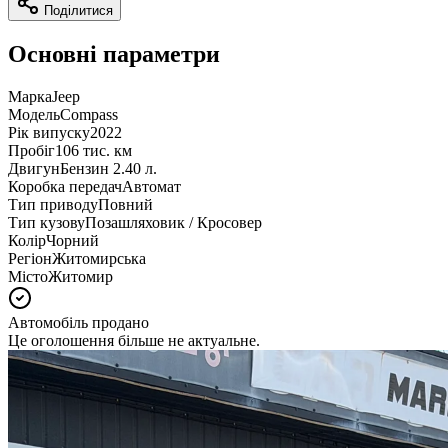
Поділитися
Основні параметри
Марка
Jeep
Модель
Compass
Рік випуску
2022
Пробіг
106 тис. км
Двигун
Бензин 2.40 л.
Коробка передач
Автомат
Тип приводу
Повний
Тип кузову
Позашляховик / Кросовер
Колір
Чорний
Регіон
Житомирська
Місто
Житомир
Автомобіль продано
Це оголошення більше не актуальне.