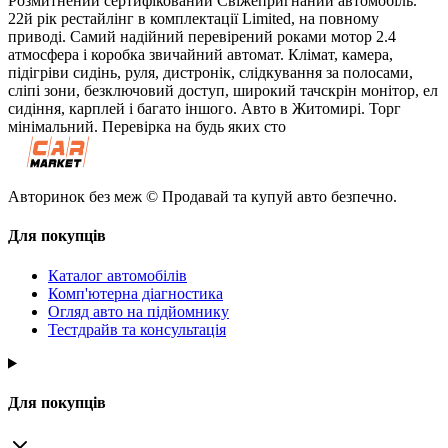
Розмитнений сертифікований Свіжепригнаний автомобіль.
22й рік рестайлінг в комплектації Limited, на повному
приводі. Самий надійний перевірений роками мотор 2.4
атмосфера і коробка звичайний автомат. Клімат, камера,
підігріви сидінь, руля, дистронік, слідкування за полосами,
сліпі зони, безключовий доступ, широкий тачскрін монітор, ел
сидіння, карплей і багато іншого. Авто в Житомирі. Торг
мінімальний. Перевірка на будь яких сто
Авторинок без меж © Продавай та купуй авто безпечно.
Для покупців
Каталог автомобілів
Комп'ютерна діагностика
Огляд авто на підйомнику
Тестдрайв та консультація
Для покупців