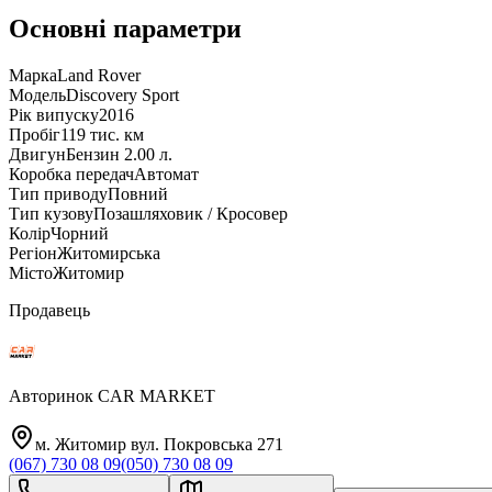
Основні параметри
Марка
Land Rover
Модель
Discovery Sport
Рік випуску
2016
Пробіг
119 тис. км
Двигун
Бензин 2.00 л.
Коробка передач
Автомат
Тип приводу
Повний
Тип кузову
Позашляховик / Кросовер
Колір
Чорний
Регіон
Житомирська
Місто
Житомир
Продавець
Авторинок CAR MARKET
м. Житомир вул. Покровська 271
(067) 730 08 09
(050) 730 08 09