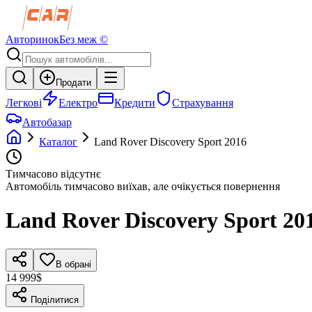
Авторинок
Без меж ©
Продати
Легкові
Електро
Кредити
Страхування
Автобазар
Каталог
Land Rover
Discovery Sport
2016
Тимчасово відсутнє
Автомобіль тимчасово виїхав, але очікується повернення
Land Rover
Discovery Sport
20
В обрані
14 999$
Поділитися