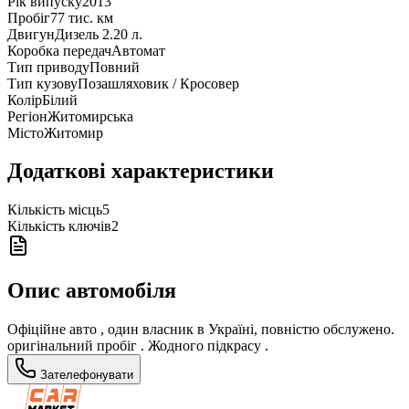
Рік випуску
2013
Пробіг
77 тис. км
Двигун
Дизель 2.20 л.
Коробка передач
Автомат
Тип приводу
Повний
Тип кузову
Позашляховик / Кросовер
Колір
Білий
Регіон
Житомирська
Місто
Житомир
Додаткові характеристики
Кількість місць
5
Кількість ключів
2
Опис автомобіля
Офіційне авто , один власник в Україні, повністю обслужено.
оригінальний пробіг . Жодного підкрасу .
Зателефонувати