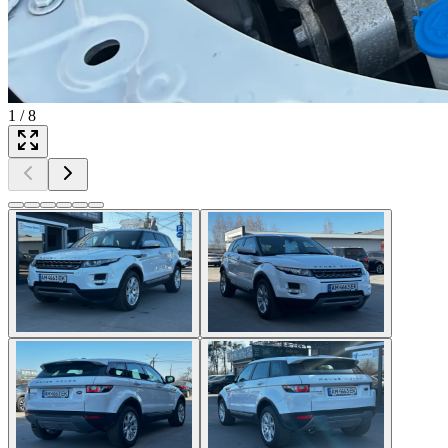
1
/
8