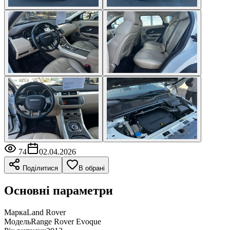
74
02.04.2026
Поділитися
В обрані
Основні параметри
Марка
Land Rover
Модель
Range Rover Evoque