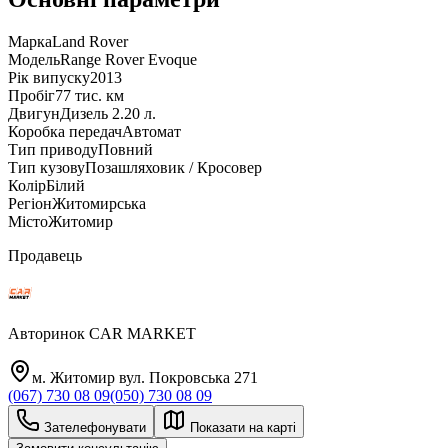
Марка
Land Rover
Модель
Range Rover Evoque
Рік випуску
2013
Пробіг
77 тис. км
Двигун
Дизель 2.20 л.
Коробка передач
Автомат
Тип приводу
Повний
Тип кузову
Позашляховик / Кросовер
Колір
Білий
Регіон
Житомирська
Місто
Житомир
Продавець
Авторинок CAR MARKET
м. Житомир вул. Покровська 271
(067) 730 08 09
(050) 730 08 09
Зателефонувати
Показати на карті