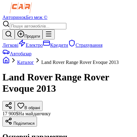
Авторинок
Без меж ©
Продати
Легкові
Електро
Кредити
Страхування
Автобазар
Каталог
Land Rover
Range Rover Evoque
2013
Land Rover
Range Rover
Evoque
2013
В обрані
17 900$
На майданчику
Поділитися
Основні параметри