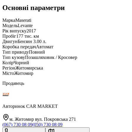
Основні параметри
Марка
Maserati
Модель
Levante
Рік випуску
2017
Пробіг
177 тис. км
Двигун
Бензин 3.00 л.
Коробка передач
Автомат
Тип приводу
Повний
Тип кузову
Позашляховик / Кросовер
Колір
Чорний
Регіон
Житомирська
Місто
Житомир
Продавець
Авторинок CAR MARKET
м. Житомир вул. Покровська 271
(067) 730 08 09
(050) 730 08 09