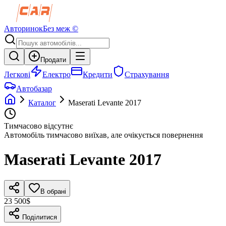
Авторинок
Без меж ©
Продати
Легкові
Електро
Кредити
Страхування
Автобазар
Каталог
Maserati
Levante
2017
Тимчасово відсутнє
Автомобіль тимчасово виїхав, але очікується повернення
Maserati
Levante
2017
В обрані
23 500$
Поділитися