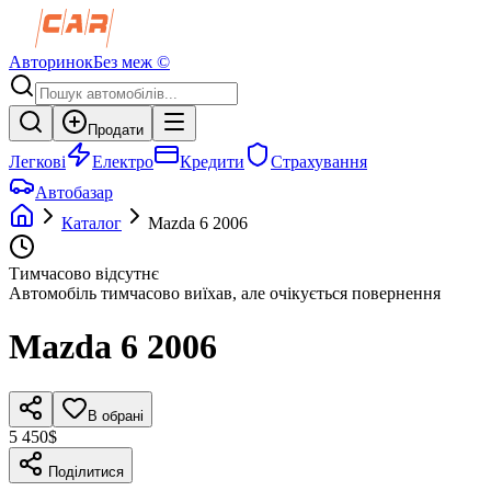
Авторинок
Без меж ©
Продати
Легкові
Електро
Кредити
Страхування
Автобазар
Каталог
Mazda
6
2006
Тимчасово відсутнє
Автомобіль тимчасово виїхав, але очікується повернення
Mazda
6
2006
В обрані
5 450$
Поділитися