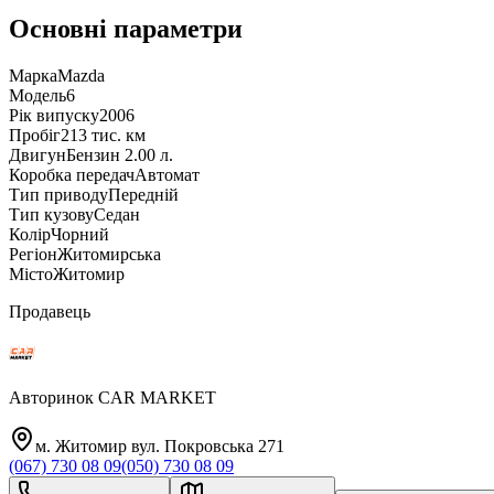
Основні параметри
Марка
Mazda
Модель
6
Рік випуску
2006
Пробіг
213 тис. км
Двигун
Бензин 2.00 л.
Коробка передач
Автомат
Тип приводу
Передній
Тип кузову
Седан
Колір
Чорний
Регіон
Житомирська
Місто
Житомир
Продавець
Авторинок CAR MARKET
м. Житомир вул. Покровська 271
(067) 730 08 09
(050) 730 08 09