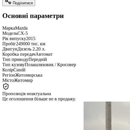
Поділитися
Основні параметри
Марка
Mazda
Модель
CX-5
Рік випуску
2015
Пробіг
249000 тис. км
Двигун
Дизель 2.20 л.
Коробка передач
Автомат
Тип приводу
Передній
Тип кузову
Позашляховик / Кросовер
Колір
Синій
Регіон
Житомирська
Місто
Житомир
Пропозиція неактуальна
Це оголошення більше не в продажу.