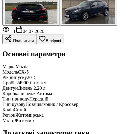
11
04.07.2026
Поділитися
В обрані
Основні параметри
Марка
Mazda
Модель
CX-5
Рік випуску
2015
Пробіг
249000 тис. км
Двигун
Дизель 2.20 л.
Коробка передач
Автомат
Тип приводу
Передній
Тип кузову
Позашляховик / Кросовер
Колір
Синій
Регіон
Житомирська
Місто
Житомир
Додаткові характеристики