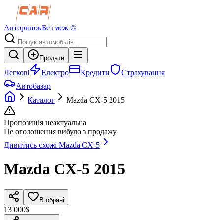
Авторинок
Без меж ©
Продати
Легкові
Електро
Кредити
Страхування
Автобазар
Каталог
Mazda
CX-5
2015
Пропозиція неактуальна
Це оголошення вибуло з продажу
Дивитись схожі
Mazda
CX-5
Mazda
CX-5
2015
В обрані
13 000$