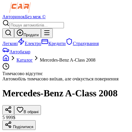
Авторинок
Без меж ©
Продати
Легкові
Електро
Кредити
Страхування
Автобазар
Каталог
Mercedes-Benz
A-Class
2008
Тимчасово відсутнє
Автомобіль тимчасово виїхав, але очікується повернення
Mercedes-Benz
A-Class
2008
В обрані
5 999$
Поділитися