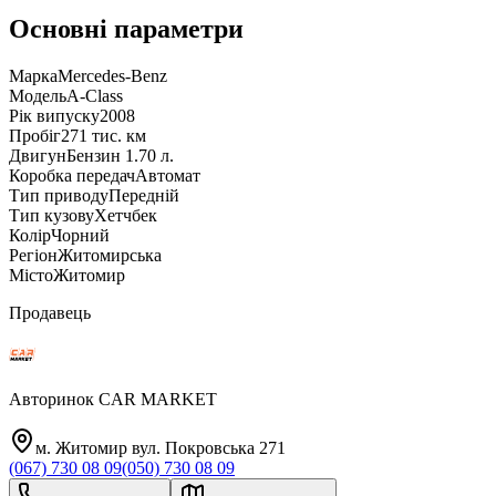
Основні параметри
Марка
Mercedes-Benz
Модель
A-Class
Рік випуску
2008
Пробіг
271 тис. км
Двигун
Бензин 1.70 л.
Коробка передач
Автомат
Тип приводу
Передній
Тип кузову
Хетчбек
Колір
Чорний
Регіон
Житомирська
Місто
Житомир
Продавець
Авторинок CAR MARKET
м. Житомир вул. Покровська 271
(067) 730 08 09
(050) 730 08 09