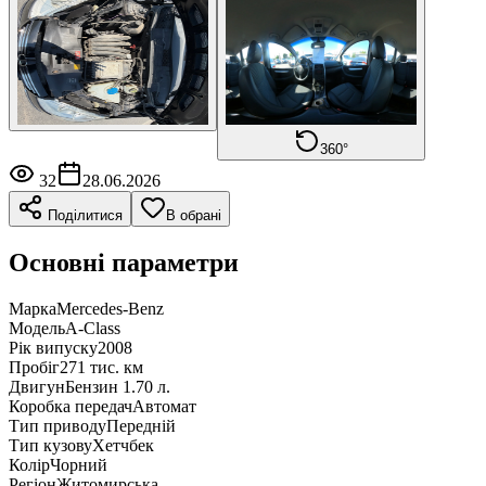
360°
32
28.06.2026
Поділитися
В обрані
Основні параметри
Марка
Mercedes-Benz
Модель
A-Class
Рік випуску
2008
Пробіг
271 тис. км
Двигун
Бензин 1.70 л.
Коробка передач
Автомат
Тип приводу
Передній
Тип кузову
Хетчбек
Колір
Чорний
Регіон
Житомирська