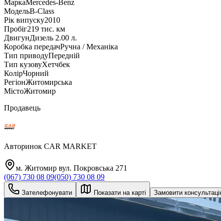
Марка
Mercedes-Benz
Модель
B-Class
Рік випуску
2010
Пробіг
219 тис. км
Двигун
Дизель 2.00 л.
Коробка передач
Ручна / Механіка
Тип приводу
Передній
Тип кузову
Хетчбек
Колір
Чорний
Регіон
Житомирська
Місто
Житомир
Продавець
Авторинок CAR MARKET
м. Житомир вул. Покровська 271
(067) 730 08 09
(050) 730 08 09
Зателефонувати
Показати на карті
Замовити консультац