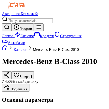
Авторинок
Без меж ©
Продати
Легкові
Електро
Кредити
Страхування
Автобазар
Каталог
Mercedes-Benz
B-Class
2010
Mercedes-Benz
B-Class
2010
В обрані
7 450$
На майданчику
Поділитися
Основні параметри