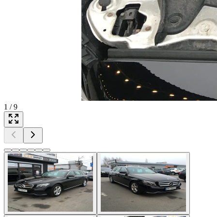
1
/
9