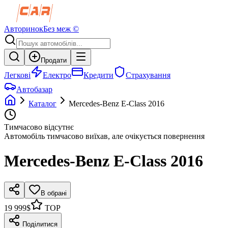
Авторинок
Без меж ©
Продати
Легкові
Електро
Кредити
Страхування
Автобазар
Каталог
Mercedes-Benz
E-Class
2016
Тимчасово відсутнє
Автомобіль тимчасово виїхав, але очікується повернення
Mercedes-Benz
E-Class
2016
В обрані
19 999$
TOP
Поділитися