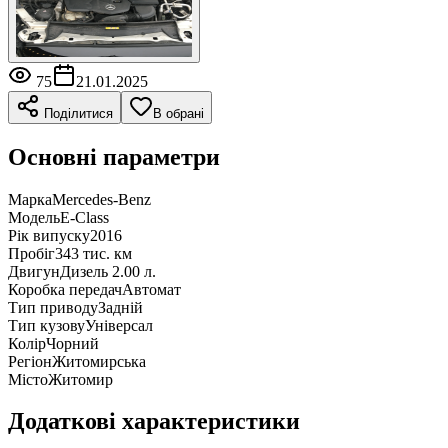
75
21.01.2025
Поділитися
В обрані
Основні параметри
Марка
Mercedes-Benz
Модель
E-Class
Рік випуску
2016
Пробіг
343 тис. км
Двигун
Дизель 2.00 л.
Коробка передач
Автомат
Тип приводу
Задній
Тип кузову
Універсал
Колір
Чорний
Регіон
Житомирська
Місто
Житомир
Додаткові характеристики