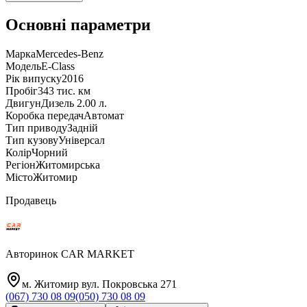
Основні параметри
Марка
Mercedes-Benz
Модель
E-Class
Рік випуску
2016
Пробіг
343 тис. км
Двигун
Дизель 2.00 л.
Коробка передач
Автомат
Тип приводу
Задній
Тип кузову
Універсал
Колір
Чорний
Регіон
Житомирська
Місто
Житомир
Продавець
Авторинок CAR MARKET
м. Житомир вул. Покровська 271
(067) 730 08 09
(050) 730 08 09