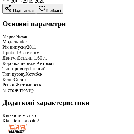
30
29.05.2026
Поділитися
В обрані
Основні параметри
Марка
Nissan
Модель
Juke
Рік випуску
2011
Пробіг
135 тис. км
Двигун
Бензин 1.60 л.
Коробка передач
Автомат
Тип приводу
Повний
Тип кузову
Хетчбек
Колір
Сірий
Регіон
Житомирська
Місто
Житомир
Додаткові характеристики
Кількість місць
5
Кількість ключів
2