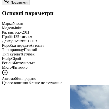
Поділитися
Основні параметри
Марка
Nissan
Модель
Juke
Рік випуску
2011
Пробіг
135 тис. км
Двигун
Бензин 1.60 л.
Коробка передач
Автомат
Тип приводу
Повний
Тип кузову
Хетчбек
Колір
Сірий
Регіон
Житомирська
Місто
Житомир
Автомобіль продано
Це оголошення більше не актуальне.