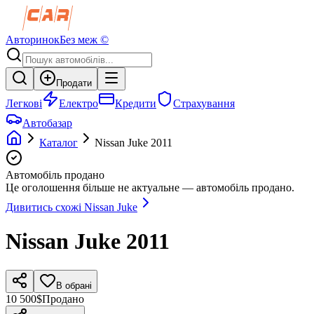
Авторинок
Без меж ©
Продати
Легкові
Електро
Кредити
Страхування
Автобазар
Каталог
Nissan
Juke
2011
Автомобіль продано
Це оголошення більше не актуальне — автомобіль продано.
Дивитись схожі
Nissan
Juke
Nissan
Juke
2011
В обрані
10 500$
Продано