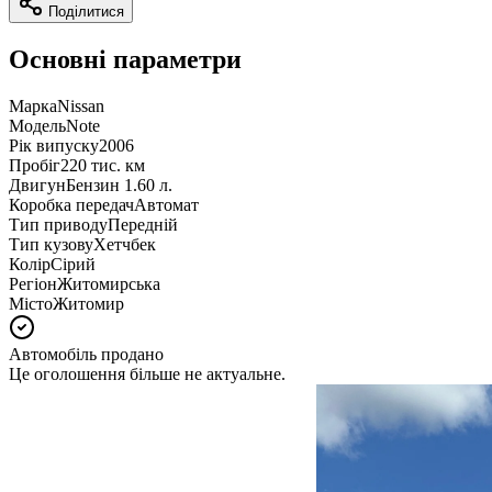
Поділитися
Основні параметри
Марка
Nissan
Модель
Note
Рік випуску
2006
Пробіг
220 тис. км
Двигун
Бензин 1.60 л.
Коробка передач
Автомат
Тип приводу
Передній
Тип кузову
Хетчбек
Колір
Сірий
Регіон
Житомирська
Місто
Житомир
Автомобіль продано
Це оголошення більше не актуальне.