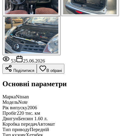
53
25.06.2026
Поділитися
В обрані
Основні параметри
Марка
Nissan
Модель
Note
Рік випуску
2006
Пробіг
220 тис. км
Двигун
Бензин 1.60 л.
Коробка передач
Автомат
Тип приводу
Передній
Тип кузову
Хетчбек