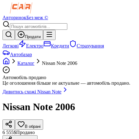
Авторинок
Без меж ©
Продати
Легкові
Електро
Кредити
Страхування
Автобазар
Каталог
Nissan
Note
2006
Автомобіль продано
Це оголошення більше не актуальне — автомобіль продано.
Дивитись схожі
Nissan
Note
Nissan
Note
2006
В обрані
6 555$
Продано