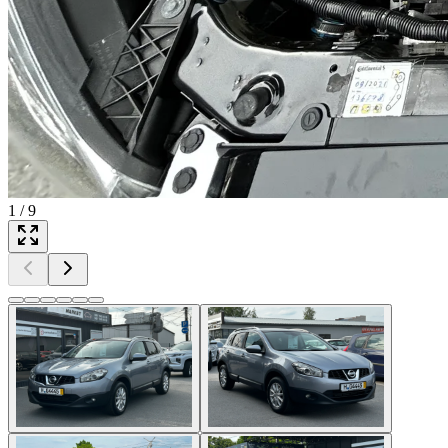
1
/
9