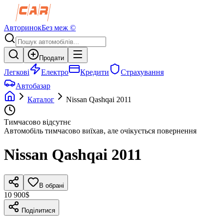
Авторинок
Без меж ©
Продати
Легкові
Електро
Кредити
Страхування
Автобазар
Каталог
Nissan
Qashqai
2011
Тимчасово відсутнє
Автомобіль тимчасово виїхав, але очікується повернення
Nissan
Qashqai
2011
В обрані
10 900$
Поділитися