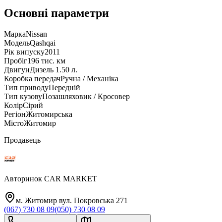
Основні параметри
Марка
Nissan
Модель
Qashqai
Рік випуску
2011
Пробіг
196 тис. км
Двигун
Дизель 1.50 л.
Коробка передач
Ручна / Механіка
Тип приводу
Передній
Тип кузову
Позашляховик / Кросовер
Колір
Сірий
Регіон
Житомирська
Місто
Житомир
Продавець
Авторинок CAR MARKET
м. Житомир вул. Покровська 271
(067) 730 08 09
(050) 730 08 09