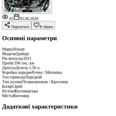
65
05.06.2026
Поділитися
В обрані
Основні параметри
Марка
Nissan
Модель
Qashqai
Рік випуску
2011
Пробіг
196 тис. км
Двигун
Дизель 1.50 л.
Коробка передач
Ручна / Механіка
Тип приводу
Передній
Тип кузову
Позашляховик / Кросовер
Колір
Сірий
Регіон
Житомирська
Місто
Житомир
Додаткові характеристики